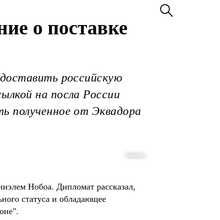
ие о поставке
едоставить российскую
ылкой на посла России
ть полученное от Эквадора
Shutterstock.
ниэлем Нобоа. Дипломат рассказал,
ьного статуса и обладающее
оне".