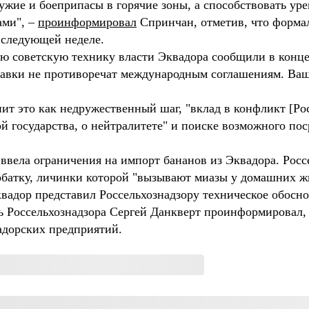
ружие и боеприпасы в горячие зоны, а способствовать 
ами", –
проинформировал
Спринчан, отметив, что формал
следующей неделе.
 советскую технику власти Эквадора сообщили в конце 
ставки не противоречат международным соглашениям. Ваш
нит это как недружественный шаг, "вклад в конфликт [Р
й государства, о нейтралитете" и поиске возможного п
 ввела ограничения на импорт бананов из Эквадора. Рос
орбатку, личинки которой "вызывают миазы у домашних ж
вадор представил Россельхознадзору техническое обосн
ь Россельхознадзора Сергей Данкверт проинформировал,
адорских предприятий.