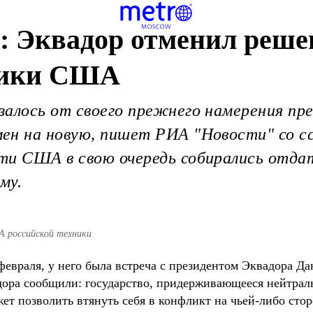
 Эквадор отменил решен
ники США
залось от своего прежнего намерения пр
ен на новую, пишет РИА "Новости" со сс
ти США в свою очередь собирались отда
му.
А российской техники
февраля, у него была встреча с президентом Эквадора Да
адора сообщили: государство, придерживающееся нейтрал
т позволить втянуть себя в конфликт на чьей-либо стор