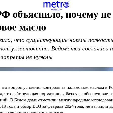
Ф объяснило, почему не
овое масло
явило, что существующие нормы полност
буют ужесточения. Ведомства сослались 
и запреты не нужны
то вопрос усиления контроля за пальмовым маслом в Ро
я, что действующая нормативная база уже обеспечивает 
ений. В Белом доме отметили: международные исследован
19 года и обзор ВОЗ за февраль 2024 года, не выявили д
 по сравнению с другими жирами.