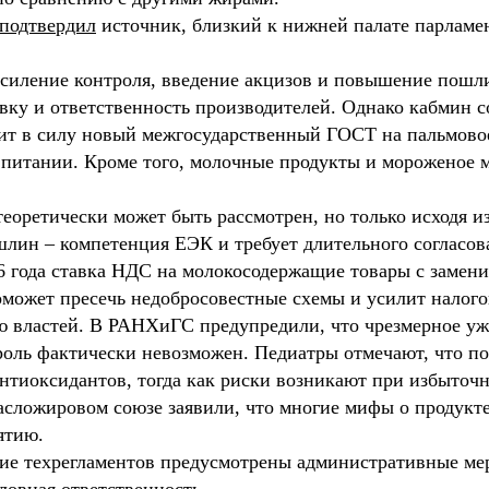
подтвердил
источник, близкий к нижней палате парламен
усиление контроля, введение акцизов и повышение пошли
вку и ответственность производителей. Однако кабмин с
упит в силу новый межгосударственный ГОСТ на пальмово
 питании. Кроме того, молочные продукты и мороженое м
теоретически может быть рассмотрен, но только исходя 
ин – компетенция ЕЭК и требует длительного согласов
26 года ставка НДС на молокосодержащие товары с замен
оможет пресечь недобросовестные схемы и усилит налого
 властей. В РАНХиГС предупредили, что чрезмерное уж
нтроль фактически невозможен. Педиатры отмечают, что п
антиоксидантов, тогда как риски возникают при избыто
асложировом союзе заявили, что многие мифы о продукте
ятию.
ие техрегламентов предусмотрены административные меры