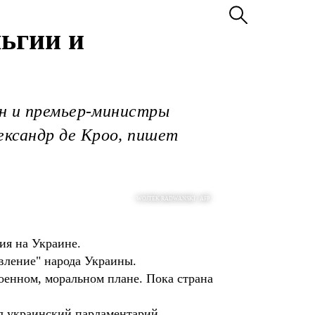
ьгии и
ен и премьер-министры
ксандр де Кроо, пишет
WOJTEK RADWANSKI / AFP
ия на Украине.
ивление" народа Украины.
оенном, моральном плане. Пока страна
л украинский парламентарий,