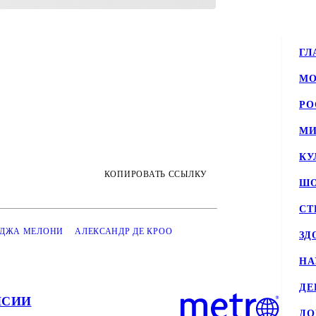
ГЛ
МО
РО
МИ
КУ
КОПИРОВАТЬ ССЫЛКУ
ШО
СТ
ДЖА МЕЛОНИ
АЛЕКСАНДР ДЕ КРОО
ЗД
НА
ДЕ
НСИИ
Д