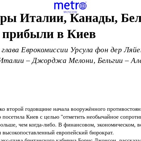
ры Италии, Канады, Бел
 прибыли в Киев
 глава Еврокомиссии Урсула фон дер Ляй
талии – Джорджа Мелони, Бельгии – Але
ко второй годовщине начала вооружённого противостоян
то посетила Киев с целью "отметить необычайное сопрот
ольше, чем когда-либо. В финансовом, экономическом, в
ил высокопоставленный европейский бюрократ.
экс-глава британского кабмина Борис Джонсон, рассказа