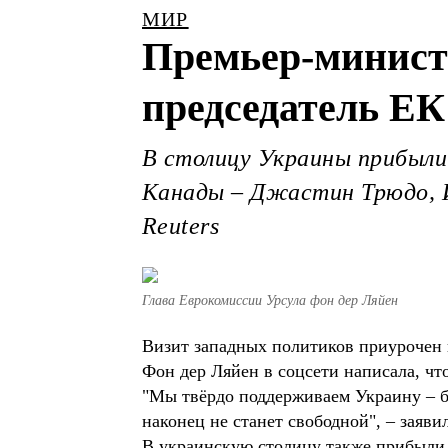
МИР
Премьер-минист
председатель ЕК
В столицу Украины прибыли
Канады – Джастин Трюдо, И
Reuters
Глава Еврокомиссии Урсула фон дер Ляйен
Визит западных политиков приурочен 
Фон дер Ляйен в соцсети написала, ч
"Мы твёрдо поддерживаем Украину – б
наконец не станет свободной", – заяв
В украинскую столицу также прибыли 