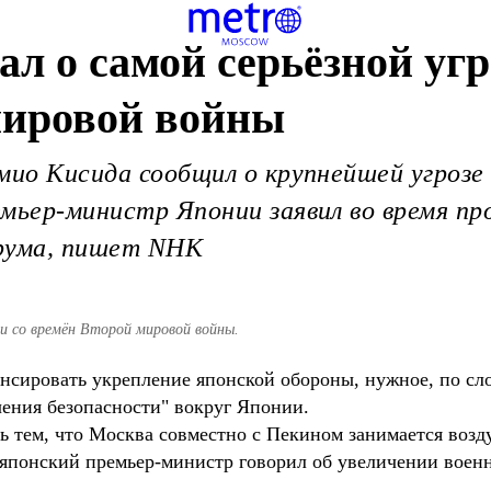
ал о самой серьёзной уг
мировой войны
мио Кисида сообщил о крупнейшей угрозе
мьер-министр Японии заявил во время пр
Ирума, пишет NHK
ии со времён Второй мировой войны.
сировать укрепление японской обороны, нужное, по сло
чения безопасности" вокруг Японии.
ь тем, что Москва совместно с Пекином занимается воз
 японский премьер-министр говорил об увеличении военн