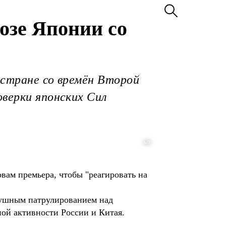
розе Японии со
 стране со времён Второй
оверки японских Сил
AFP
вам премьера, чтобы "реагировать на
душным патрулированием над
ой активности России и Китая.