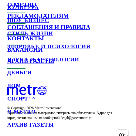
О METRO
КУЛЬТУРА
РЕКЛАМОДАТЕЛЯМ
ШОУ-БИЗНЕС
СОГЛАШЕНИЯ И ПРАВИЛА
СТИЛЬ ЖИЗНИ
КОНТАКТЫ
ЗДОРОВЬЕ И ПСИХОЛОГИЯ
ВАКАНСИИ
НАУКА И ТЕХНОЛОГИИ
АРХИВ ГАЗЕТЫ
ДЕНЬГИ
ДОМ
СПОРТ
© Copyright 2026 Metro International

О METRO
При использовании материалов гиперссылка обязательна. Адрес для 
юридически значимых сообщений: 
АРХИВ ГАЗЕТЫ
16+