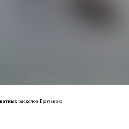
ивотных
расколол Британию