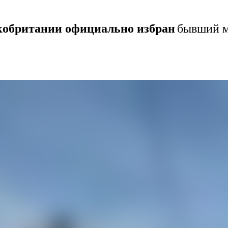
кобритании официально избран
бывший м