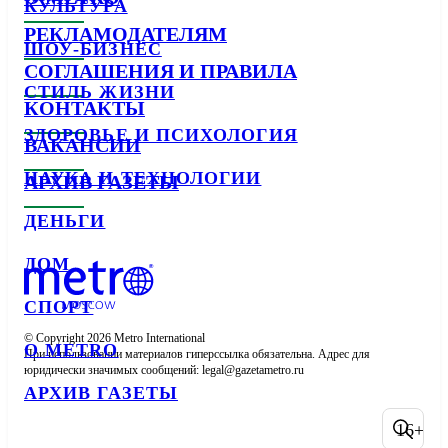
КУЛЬТУРА
РЕКЛАМОДАТЕЛЯМ
ШОУ-БИЗНЕС
СОГЛАШЕНИЯ И ПРАВИЛА
СТИЛЬ ЖИЗНИ
КОНТАКТЫ
ЗДОРОВЬЕ И ПСИХОЛОГИЯ
ВАКАНСИИ
НАУКА И ТЕХНОЛОГИИ
АРХИВ ГАЗЕТЫ
ДЕНЬГИ
ДОМ
СПОРТ
© Copyright 2026 Metro International

О METRO
При использовании материалов гиперссылка обязательна. Адрес для 
юридически значимых сообщений: 
АРХИВ ГАЗЕТЫ
16+