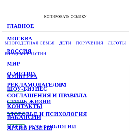
КОПИРОВАТЬ ССЫЛКУ
ГЛАВНОЕ
МОСКВА
МНОГОДЕТНАЯ СЕМЬЯ
ДЕТИ
ПОРУЧЕНИЯ
ЛЬГОТЫ
РОССИЯ
ВЛАДИМИР ПУТИН
МИР
О METRO
КУЛЬТУРА
РЕКЛАМОДАТЕЛЯМ
ШОУ-БИЗНЕС
СОГЛАШЕНИЯ И ПРАВИЛА
СТИЛЬ ЖИЗНИ
КОНТАКТЫ
ЗДОРОВЬЕ И ПСИХОЛОГИЯ
ВАКАНСИИ
НАУКА И ТЕХНОЛОГИИ
АРХИВ ГАЗЕТЫ