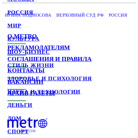
РОССИЯ
ИРИНА ПОДНОСОВА
ВЕРХОВНЫЙ СУД РФ
РОССИЯ
МИР
О METRO
КУЛЬТУРА
РЕКЛАМОДАТЕЛЯМ
ШОУ-БИЗНЕС
СОГЛАШЕНИЯ И ПРАВИЛА
СТИЛЬ ЖИЗНИ
КОНТАКТЫ
ЗДОРОВЬЕ И ПСИХОЛОГИЯ
ВАКАНСИИ
НАУКА И ТЕХНОЛОГИИ
АРХИВ ГАЗЕТЫ
ДЕНЬГИ
ДОМ
СПОРТ