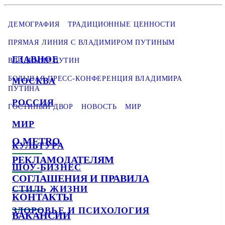
ДЕМОГРАФИЯ
ТРАДИЦИОННЫЕ ЦЕННОСТИ
ПРЯМАЯ ЛИНИЯ С ВЛАДИМИРОМ ПУТИНЫМ
ГЛАВНОЕ
ВЛАДИМИР ПУТИН
БОЛЬШАЯ ПРЕСС-КОНФЕРЕНЦИЯ ВЛАДИМИРА
МОСКВА
ПУТИНА
РОССИЯ
ГОСТИНЫЙ ДВОР
НОВОСТЬ
МИР
МИР
О METRO
КУЛЬТУРА
РЕКЛАМОДАТЕЛЯМ
ШОУ-БИЗНЕС
СОГЛАШЕНИЯ И ПРАВИЛА
СТИЛЬ ЖИЗНИ
КОНТАКТЫ
ЗДОРОВЬЕ И ПСИХОЛОГИЯ
ВАКАНСИИ