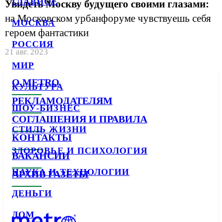
ГЛАВНОЕ
Увидеть Москву будущего своими глазами:
на Московском урбанфоруме чувствуешь себя
МОСКВА
героем фантастики
РОССИЯ
21 авг. 2023
МИР
О METRO
КУЛЬТУРА
РЕКЛАМОДАТЕЛЯМ
ШОУ-БИЗНЕС
СОГЛАШЕНИЯ И ПРАВИЛА
СТИЛЬ ЖИЗНИ
КОНТАКТЫ
ЗДОРОВЬЕ И ПСИХОЛОГИЯ
ВАКАНСИИ
НАУКА И ТЕХНОЛОГИИ
АРХИВ ГАЗЕТЫ
ДЕНЬГИ
ДОМ