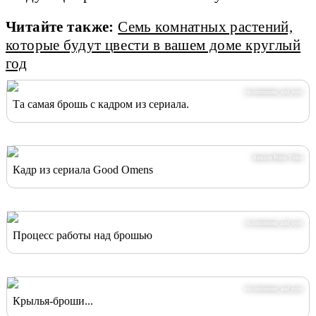
Читайте также:
Семь комнатных растений,
которые будут цвести в вашем доме круглый
год
vk.com/moons_and_eyes
Та самая брошь с кадром из сериала.
Amazon Prime Video
Кадр из сериала Good Omens
vk.com/moons_and_eyes
Процесс работы над брошью
vk.com/moons_and_eyes
Крылья-броши...