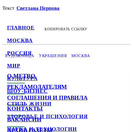
Текст
Светлана Перцова
ГЛАВНОЕ
КОПИРОВАТЬ ССЫЛКУ
МОСКВА
РОССИЯ
ХУДОЖНИЦА
УКРАШЕНИЯ
МОСКВА
МИР
О METRO
КУЛЬТУРА
РЕКЛАМОДАТЕЛЯМ
ШОУ-БИЗНЕС
СОГЛАШЕНИЯ И ПРАВИЛА
СТИЛЬ ЖИЗНИ
КОНТАКТЫ
ЗДОРОВЬЕ И ПСИХОЛОГИЯ
ВАКАНСИИ
НАУКА И ТЕХНОЛОГИИ
АРХИВ ГАЗЕТЫ