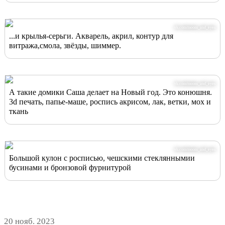
vk.com/moons_and_eyes
...и крылья-серьги. Акварель, акрил, контур для
витража,смола, звёзды, шиммер.
vk.com/moons_and_eyes
А такие домики Саша делает на Новый год. Это конюшня.
3d печать, папье-маше, роспись акрисом, лак, ветки, мох и
ткань
vk.com/moons_and_eyes
Большой кулон с росписью, чешскими стекляннымии
бусинами и бронзовой фурнитурой
20 нояб. 2023