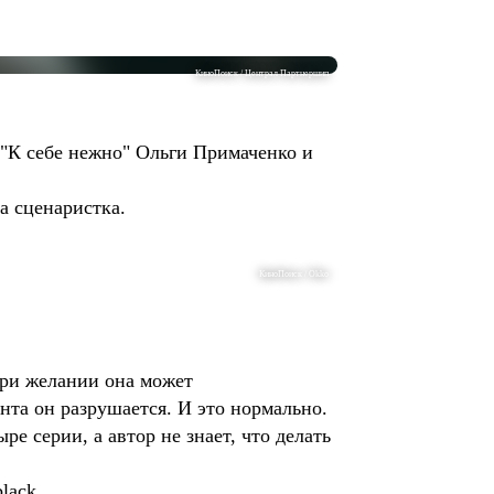
КиноПоиск / Централ Партнершип
а "К себе нежно" Ольги Примаченко и
ла сценаристка.
КиноПоиск / Okko
При желании она может
ента он разрушается. И это нормально.
е серии, а автор не знает, что делать
black