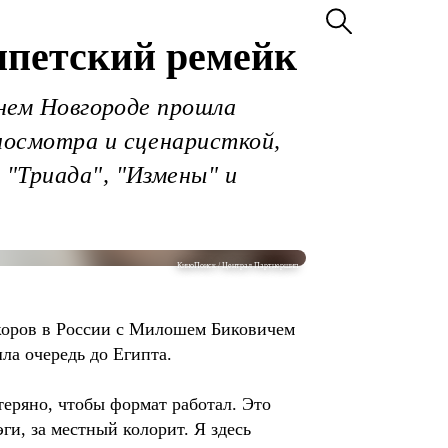
ипетский ремейк
жнем Новгороде прошла
носмотра и сценаристкой,
 "Триада", "Измены" и
КиноПоиск / Централ Партнершип
жоров в России с Милошем Биковичем
ла очередь до Египта.
теряно, чтобы формат работал. Это
эги, за местный колорит. Я здесь