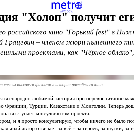
дия "Холоп" получит ег
го российского кино "Горький fest" в Ни
ей Грацевич – членом жюри нынешнего ки
ешными проектами, как "Чёрное облако",
ла самым кассовым фильмом в истории российского кино.
я всенародно любимой, история про перевоспитание ма
во Франции, Турции, Казахстане и Монголии. Теперь дош
 она выступает консультантом проекта:
ором, и я просто консультирую, чтобы ничего не было по
кальный автор отвечает за всё – за героев, за шутки, за г