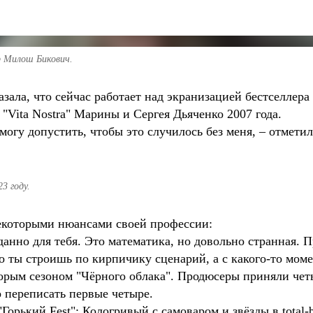
р Милош Бикович.
азала, что сейчас работает над экранизацией бестселлер
"Vita Nostra" Марины и Сергея Дьяченко 2007 года.
 могу допустить, чтобы это случилось без меня, – отмети
3 году.
некоторыми нюансами своей профессии:
данно для тебя. Это математика, но довольно странная. 
то ты строишь по кирпичику сценарий, а с какого-то мом
орым сезоном "Чёрного облака". Продюсеры приняли четыр
о переписать первые четыре.
орький Fest": Кологривый с самоваром и звёзды в total-