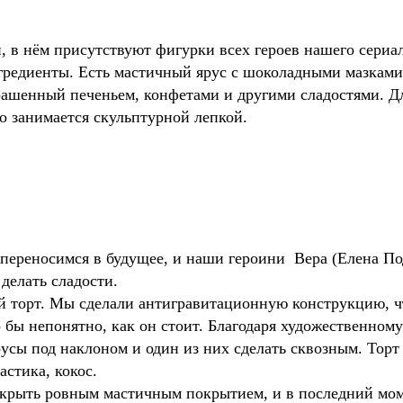
й, в нём присутствуют фигурки всех героев нашего сери
едиенты. Есть мастичный ярус с шоколадными мазками, 
крашенный печеньем, конфетами и другими сладостями. Д
о занимается скульптурной лепкой.
ы переносимся в будущее, и наши героини Вера (Елена П
делать сладости.
 торт. Мы сделали антигравитационную конструкцию, чт
о бы непонятно, как он стоит. Благодаря художественном
русы под наклоном и один из них сделать сквозным. Тор
астика, кокос.
окрыть ровным мастичным покрытием, и в последний мом