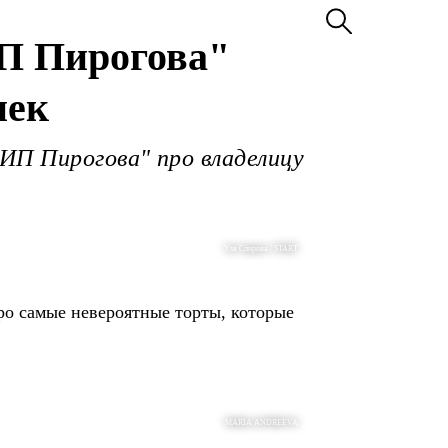
П Пирогова"
нек
ИП Пирогова" про владелицу
Уля Спирова / START
про самые невероятные торты, которые
MARIA ANDREEVA