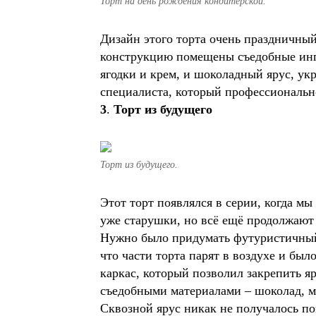
Торт на день рождения кондитерской.
Дизайн этого торта очень праздничны
конструкцию помещены съедобные ингр
ягодки и крем, и шоколадный ярус, у
специалиста, который профессиональн
3
.
Торт из будущего
Торт из будущего.
Этот торт появлялся в серии, когда м
уже старушки, но всё ещё продолжают 
Нужно было придумать футуристичный
что части торта парят в воздухе и был
каркас, который позволил закрепить я
съедобными материалами – шоколад, м
Сквозной ярус никак не получалось п