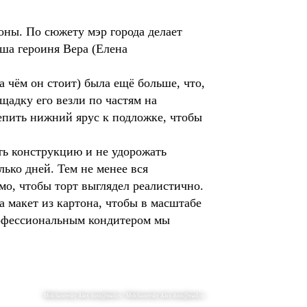
зоны. По сюжету мэр города делает
аша героиня Вера (Елена
а чём он стоит) была ещё больше, что,
щадку его везли по частям на
епить нижний ярус к подложке, чтобы
ть конструкцию и не удорожать
лько дней. Тем не менее вся
имо, чтобы торт выглядел реалистично.
а макет из картона, чтобы в масштабе
профессиональным кондитером мы
Molchanovsky Alex duxx@mail.ru / Molchanovsky Alex duxx@mail.ru