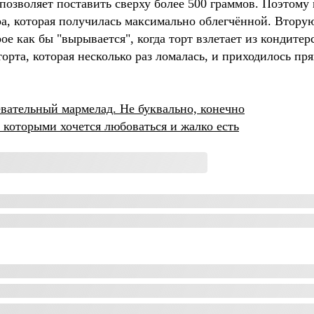
позволяет поставить сверху более 500 граммов. Поэтому 
ра, которая получилась максимально облегчённой. Втору
ое как бы "вырывается", когда торт взлетает из кондитер
 торта, которая несколько раз ломалась, и приходилось п
евательный мармелад. Не буквально, конечно
, которыми хочется любоваться и жалко есть