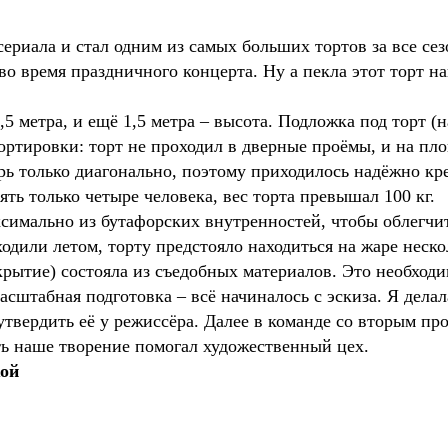
сериала и стал одним из самых больших тортов за все се
во время праздничного концерта. Ну а пекла этот торт н
,5 метра, и ещё 1,5 метра – высота. Подложка под торт (н
ортировки: торт не проходил в дверные проёмы, и на пло
рь только диагонально, поэтому приходилось надёжно кр
ять только четыре человека, вес торта превышал 100 кг.
симально из бутафорских внутренностей, чтобы облегчи
одили летом, торту предстояло находиться на жаре неско
крытие) состояла из съедобных материалов. Это необход
сштабная подготовка – всё начиналось с эскиза. Я делал
утвердить её у режиссёра. Далее в команде со вторым 
ть наше творение помогал художественный цех.
кой