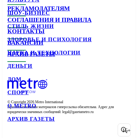
РЕКЛАМОДАТЕЛЯМ
ШОУ-БИЗНЕС
СОГЛАШЕНИЯ И ПРАВИЛА
СТИЛЬ ЖИЗНИ
КОНТАКТЫ
ЗДОРОВЬЕ И ПСИХОЛОГИЯ
ВАКАНСИИ
НАУКА И ТЕХНОЛОГИИ
АРХИВ ГАЗЕТЫ
ДЕНЬГИ
ДОМ
СПОРТ
© Copyright 2026 Metro International

О METRO
При использовании материалов гиперссылка обязательна. Адрес для 
юридически значимых сообщений: 
АРХИВ ГАЗЕТЫ
16+