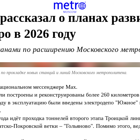
рассказал о планах разв
о в 2026 году
ланами по расширению Московского метр
 по прокладке новых станций и линий Московского метрополитена.
национальном мессенджере Max.
ыли построены и реконструированы более 260 километров 
оду в эксплуатацию были введены электродепо "Южное" и
.
года идёт проходка тоннелей второго этапа Троицкой ли
атско-Покровской ветки – "Гольяново". Помимо этого, в