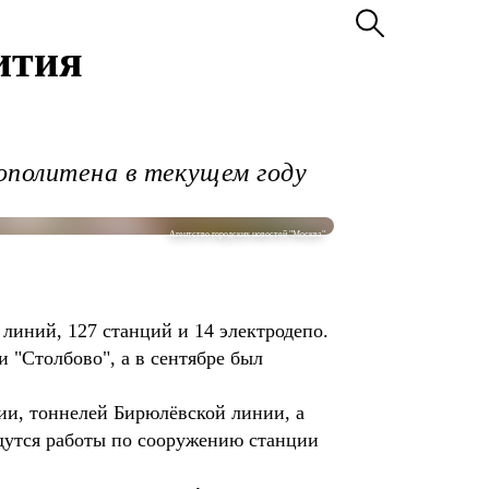
ития
ополитена в текущем году
Агентство городских новостей "Москва"
линий, 127 станций и 14 электродепо.
 "Столбово", а в сентябре был
нии, тоннелей Бирюлёвской линии, а
едутся работы по сооружению станции