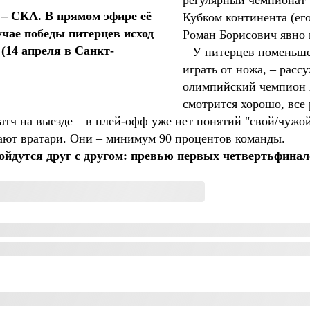
регулярный чемпионат 
 – СКА. В прямом эфире её
Кубком континента (его
чае победы питерцев исход
Роман Борисович явн
(14 апреля в Санкт-
– У питерцев поменьше
играть от ножа, – расс
олимпийский чемпион 
смотрится хорошо, все
атч на выезде – в плей-офф уже нет понятий "свой/чужой
рают вратари. Они – минимум 90 процентов команды.
ойдутся друг с другом: превью первых четвертьфина