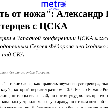
ть от ножа": Александр
итерцев с ЦСКА
серии в Западной конференции ЦСКА мож
 подопечным Сергея Фёдорова необходимо
у над СКА
аться без финала Кубка Гагарина.
" – такие слова, как правило, звучат из уст тренера, чь
 клуба, который пережил разгром – 3:7. Речь о Романе Ро
лице, питерцы вели – 2:0, но потом умудрились пропуст
– команды устроили массовую драку, по итогам которой 
бую реализацию. Действительно, по броскам в створ хозя