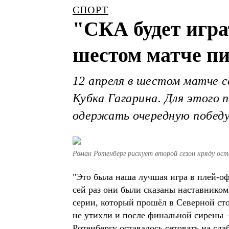
СПОРТ
"СКА будет игра
шестом матче п
12 апреля в шестом матче 
Кубка Гагарина. Для этого
одержать очередную побед
Роман Ротенберг рискует второй сезон кряду ост
"Это была наша лучшая игра в плей-офф
сей раз они были сказаны наставником
серии, который прошёл в Северной сто
не утихли и после финальной сирены 
Ротенбергу оставалось сетовать на сла