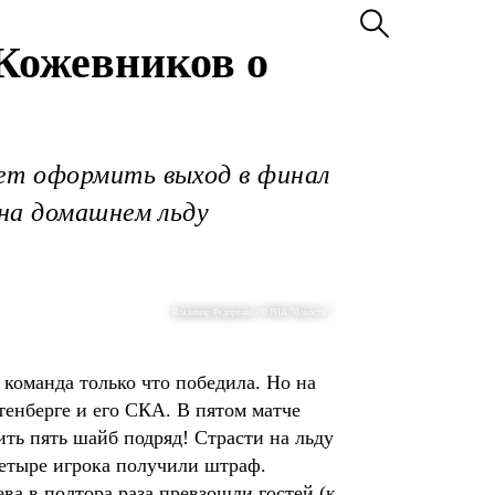
 Кожевников о
ет оформить выход в финал
 на домашнем льду
Владимир Федоренко / © РИА "Новости"
я команда только что победила. Но на
тенберге и его СКА. В пятом матче
ить пять шайб подряд! Страсти на льду
четыре игрока получили штраф.
ева в полтора раза превзошли гостей (к