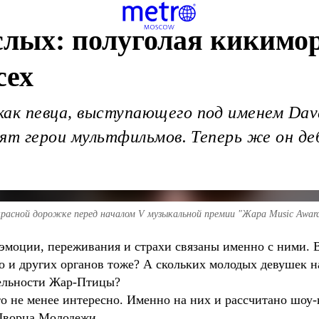
слых: полуголая кикимор
сех
ак певца, выступающего под именем Dava
орят герои мультфильмов. Теперь же он 
красной дорожке перед началом V музыкальной премии "Жара Music Awar
эмоции, переживания и страхи связаны именно с ними. В
 то и других органов тоже? А скольких молодых девушек
тельности Жар-Птицы?
о не менее интересно. Именно на них и рассчитано шоу-к
 Дворца Молодежи.