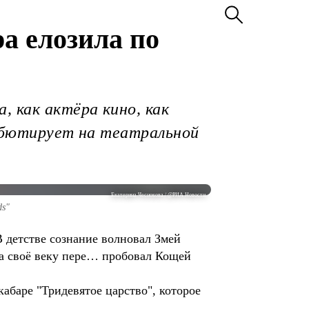
а елозила по
, как актёра кино, как
дебютирует на театральной
Екатерина Чеснокова / @РИА Новости
ds"
 детстве сознание волновал Змей
 на своё веку пере… пробовал Кощей
абаре "Тридевятое царство", которое