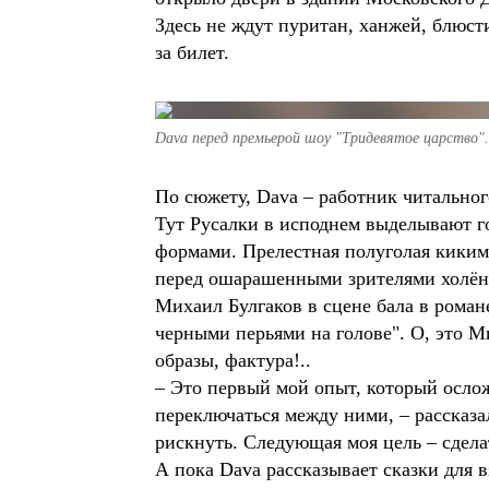
Здесь не ждут пуритан, ханжей, блюсти
за билет.
Dava перед премьерой шоу "Тридевятое царство".
По сюжету, Dava – работник читального
Тут Русалки в исподнем выделывают г
формами. Прелестная полуголая киким
перед ошарашенными зрителями холёны
Михаил Булгаков в сцене бала в рома
черными перьями на голове". О, это М
образы, фактура!..
– Это первый мой опыт, который ослож
переключаться между ними, – рассказ
рискнуть. Следующая моя цель – сдела
А пока Dava рассказывает сказки для в