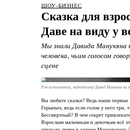
ШОУ-БИЗНЕС
Сказка для взро
Даве на виду у в
Мы знали Давида Манукяна к
человека, чьим голосом гов
сцене
Рэп-исполнитель, видеоблогер Давид Манукян на 
Вы любите сказки? Ведь наши первые 
Горыныч, ведь если голов у него три,
Бессмертный? В чем секрет привлека
Взрослым мальчикам и девочкам всё эт
открыло двери в здании Московского