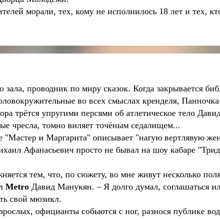
телей морали, тех, кому не исполнилось 18 лет и тех, кт
 зала, проводник по миру сказок. Когда закрывается биб
оловокружительные во всех смыслах кренделя, Панночка 
ора трётся упругими персями об атлетическое тело Дави
е чресла, томно виляет точёным седалищем...
не "Мастер и Маргарита" описывает "нагую вертлявую же
ихаил Афанасьевич просто не бывал на шоу кабаре "Триде
няется тем, что, по сюжету, во мне живут несколько пол
ал
Metro
Давид Манукян. – Я долго думал, соглашаться и
ть свой мюзикл.
зрослых, официанты собьются с ног, разнося публике вод