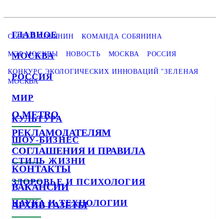
ГЛАВНОЕ
СЕРГЕЙ СОБЯНИН
КОМАНДА СОБЯНИНА
МЭР МОСКВЫ
НОВОСТЬ
МОСКВА
РОССИЯ
МОСКВА
КОНКУРС ЭКОЛОГИЧЕСКИХ ИННОВАЦИЙ "ЗЕЛЕНАЯ
РОССИЯ
МОСКВА"
МИР
О METRO
КУЛЬТУРА
РЕКЛАМОДАТЕЛЯМ
ШОУ-БИЗНЕС
СОГЛАШЕНИЯ И ПРАВИЛА
СТИЛЬ ЖИЗНИ
КОНТАКТЫ
ЗДОРОВЬЕ И ПСИХОЛОГИЯ
ВАКАНСИИ
НАУКА И ТЕХНОЛОГИИ
АРХИВ ГАЗЕТЫ