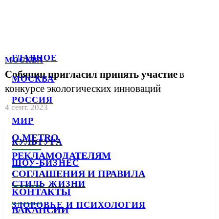
ГЛАВНОЕ
МОСКВА
Собянин пригласил принять участие
в
МОСКВА
конкурсе экологических инноваций
РОССИЯ
4 сент. 2023
МИР
О METRO
КУЛЬТУРА
РЕКЛАМОДАТЕЛЯМ
ШОУ-БИЗНЕС
СОГЛАШЕНИЯ И ПРАВИЛА
СТИЛЬ ЖИЗНИ
КОНТАКТЫ
ЗДОРОВЬЕ И ПСИХОЛОГИЯ
ВАКАНСИИ