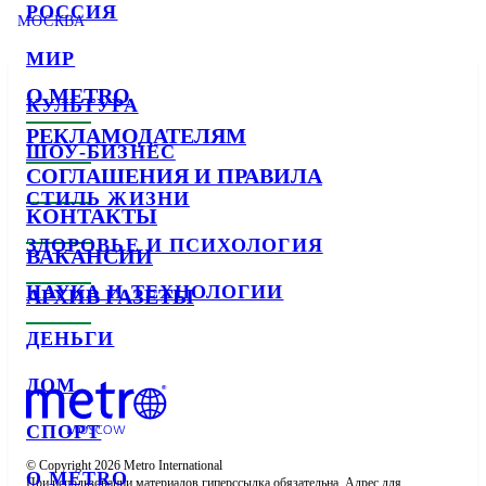
РОССИЯ
МОСКВА
МИР
О METRO
КУЛЬТУРА
РЕКЛАМОДАТЕЛЯМ
ШОУ-БИЗНЕС
СОГЛАШЕНИЯ И ПРАВИЛА
СТИЛЬ ЖИЗНИ
КОНТАКТЫ
ЗДОРОВЬЕ И ПСИХОЛОГИЯ
ВАКАНСИИ
НАУКА И ТЕХНОЛОГИИ
АРХИВ ГАЗЕТЫ
ДЕНЬГИ
ДОМ
СПОРТ
© Copyright 2026 Metro International

О METRO
При использовании материалов гиперссылка обязательна. Адрес для 