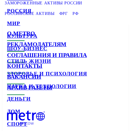
ЗАМОРОЖЕННЫЕ АКТИВЫ РОССИИ
РОССИЯ
РОССИЙСКИЕ АКТИВЫ
ФРГ
РФ
МИР
О METRO
КУЛЬТУРА
РЕКЛАМОДАТЕЛЯМ
ШОУ-БИЗНЕС
СОГЛАШЕНИЯ И ПРАВИЛА
СТИЛЬ ЖИЗНИ
КОНТАКТЫ
ЗДОРОВЬЕ И ПСИХОЛОГИЯ
ВАКАНСИИ
НАУКА И ТЕХНОЛОГИИ
АРХИВ ГАЗЕТЫ
ДЕНЬГИ
ДОМ
СПОРТ