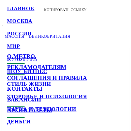
ГЛАВНОЕ
КОПИРОВАТЬ ССЫЛКУ
МОСКВА
РОССИЯ
МАСОНЫ
ВЕЛИКОБРИТАНИЯ
МИР
О METRO
КУЛЬТУРА
РЕКЛАМОДАТЕЛЯМ
ШОУ-БИЗНЕС
СОГЛАШЕНИЯ И ПРАВИЛА
СТИЛЬ ЖИЗНИ
КОНТАКТЫ
ЗДОРОВЬЕ И ПСИХОЛОГИЯ
ВАКАНСИИ
НАУКА И ТЕХНОЛОГИИ
АРХИВ ГАЗЕТЫ
ДЕНЬГИ