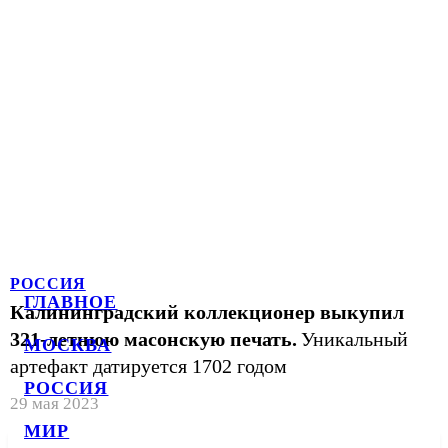
РОССИЯ
ГЛАВНОЕ
Калининградский коллекционер выкупил
321-летнюю масонскую печать.
Уникальный
МОСКВА
артефакт датируется 1702 годом
РОССИЯ
29 мая 2023
МИР