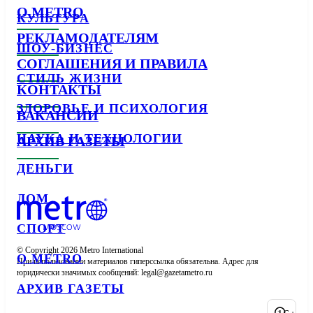
О METRO
КУЛЬТУРА
РЕКЛАМОДАТЕЛЯМ
ШОУ-БИЗНЕС
СОГЛАШЕНИЯ И ПРАВИЛА
СТИЛЬ ЖИЗНИ
КОНТАКТЫ
ЗДОРОВЬЕ И ПСИХОЛОГИЯ
ВАКАНСИИ
НАУКА И ТЕХНОЛОГИИ
АРХИВ ГАЗЕТЫ
ДЕНЬГИ
ДОМ
СПОРТ
© Copyright 2026 Metro International

О METRO
При использовании материалов гиперссылка обязательна. Адрес для 
юридически значимых сообщений: 
АРХИВ ГАЗЕТЫ