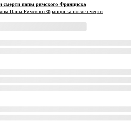
и смерти папы римского Франциска
телом Папы Римского Франциска после смерти