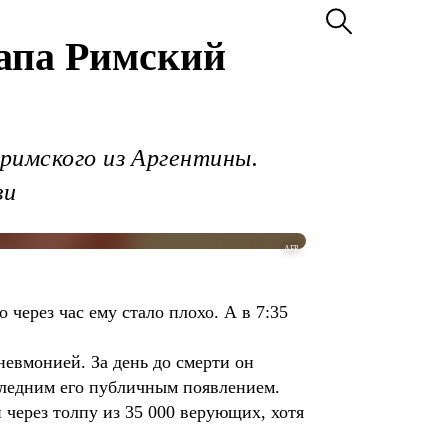
Папа Римский
римского из Аргентины.
ви
AFP
 через час ему стало плохо. А в 7:35
невмонией. За день до смерти он
следним его публичным появлением.
 через толпу из 35 000 верующих, хотя