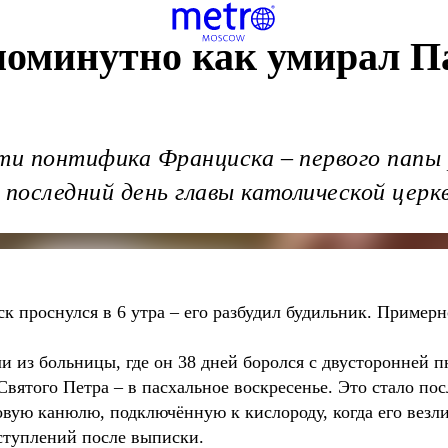
 поминутно как умирал 
рти понтифика Франциска – первого папы 
 последний день главы католической церк
ск проснулся в 6 утра – его разбудил будильник. Примерно
 из больницы, где он 38 дней боролся с двусторонней п
вятого Петра – в пасхальное воскресенье. Это стало по
вую канюлю, подключённую к кислороду, когда его везли
ступлений после выписки.