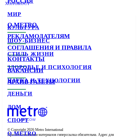
РОССИЯ
ХОЛОКОСТ
МИР
О METRO
КУЛЬТУРА
РЕКЛАМОДАТЕЛЯМ
ШОУ-БИЗНЕС
СОГЛАШЕНИЯ И ПРАВИЛА
СТИЛЬ ЖИЗНИ
КОНТАКТЫ
ЗДОРОВЬЕ И ПСИХОЛОГИЯ
ВАКАНСИИ
НАУКА И ТЕХНОЛОГИИ
АРХИВ ГАЗЕТЫ
ДЕНЬГИ
ДОМ
СПОРТ
© Copyright 2026 Metro International

О METRO
При использовании материалов гиперссылка обязательна. Адрес для 