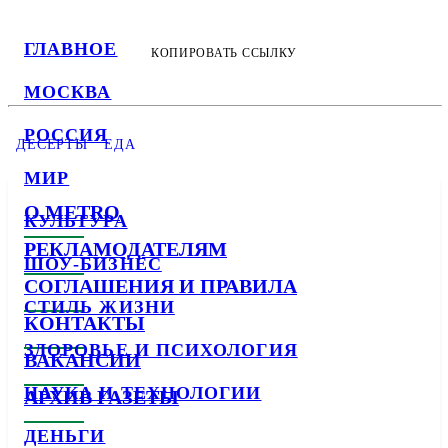
ГЛАВНОЕ
КОПИРОВАТЬ ССЫЛКУ
МОСКВА
РОССИЯ
ДЕСЕРТЫ
ЕДА
МИР
О METRO
КУЛЬТУРА
РЕКЛАМОДАТЕЛЯМ
ШОУ-БИЗНЕС
СОГЛАШЕНИЯ И ПРАВИЛА
СТИЛЬ ЖИЗНИ
КОНТАКТЫ
ЗДОРОВЬЕ И ПСИХОЛОГИЯ
ВАКАНСИИ
НАУКА И ТЕХНОЛОГИИ
АРХИВ ГАЗЕТЫ
ДЕНЬГИ