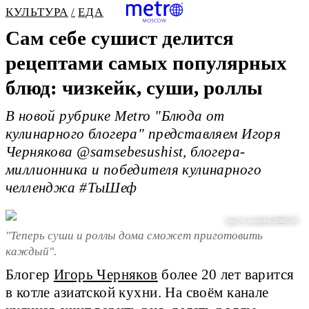
КУЛЬТУРА
ЕДА
Сам себе сушист делится
рецептами самых популярных
блюд: чизкейк, суши, роллы
В новой рубрике Metro "Блюда от
кулинарного блогера" представляем Игоря
Чернякова @samsebesushist, блогера-
миллионника и победителя кулинарного
челленджа #ТыШеф
https://vk.com/public209881109
"Теперь суши и роллы дома сможет приготовить
каждый".
Блогер
Игорь Черняков
более 20 лет варится
в котле азиатской кухни. На своём канале