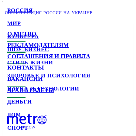
РОССИЯ
СПЕЦОПЕРАЦИЯ РОССИИ НА УКРАИНЕ
МИР
О METRO
КУЛЬТУРА
РЕКЛАМОДАТЕЛЯМ
ШОУ-БИЗНЕС
СОГЛАШЕНИЯ И ПРАВИЛА
СТИЛЬ ЖИЗНИ
КОНТАКТЫ
ЗДОРОВЬЕ И ПСИХОЛОГИЯ
ВАКАНСИИ
НАУКА И ТЕХНОЛОГИИ
АРХИВ ГАЗЕТЫ
ДЕНЬГИ
ДОМ
СПОРТ