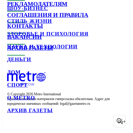
РЕКЛАМОДАТЕЛЯМ
ШОУ-БИЗНЕС
СОГЛАШЕНИЯ И ПРАВИЛА
СТИЛЬ ЖИЗНИ
КОНТАКТЫ
ЗДОРОВЬЕ И ПСИХОЛОГИЯ
ВАКАНСИИ
НАУКА И ТЕХНОЛОГИИ
АРХИВ ГАЗЕТЫ
ДЕНЬГИ
ДОМ
СПОРТ
© Copyright 2026 Metro International

О METRO
При использовании материалов гиперссылка обязательна. Адрес для 
юридически значимых сообщений: 
АРХИВ ГАЗЕТЫ
16+