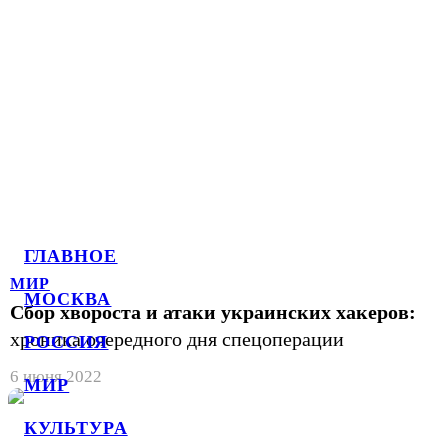
ГЛАВНОЕ
МИР
МОСКВА
Сбор хвороста и атаки украинских хакеров:
хроника очередного дня спецоперации
РОССИЯ
6 июня 2022
МИР
КУЛЬТУРА