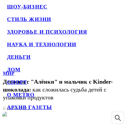
ШОУ-БИЗНЕС
СТИЛЬ ЖИЗНИ
ЗДОРОВЬЕ И ПСИХОЛОГИЯ
НАУКА И ТЕХНОЛОГИИ
ДЕНЬГИ
ДОМ
МИР
Девочка с "Алёнки" и мальчик с Kinder-
СПОРТ
шоколада:
как сложилась судьба детей с
О METRO
упаковки продуктов
АРХИВ ГАЗЕТЫ
6 июня 2022