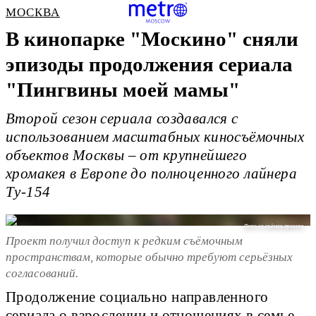
МОСКВА
В кинопарке "Москино" сняли
эпизоды продолжения сериала
"Пингвины моей мамы"
Второй сезон сериала создавался с
использованием масштабных киносъёмочных
объектов Москвы – от крупнейшего
хромакея в Европе до полноценного лайнера
Ту-154
Фото со съёмок проекта
Проект получил доступ к редким съёмочным
пространствам, которые обычно требуют серьёзных
согласований.
Продолжение социально направленного
сериала о взрослении и отношениях в семье