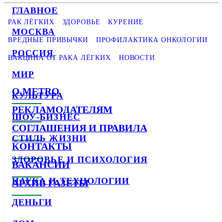
ГЛАВНОЕ
РАК ЛЁГКИХ
ЗДОРОВЬЕ
КУРЕНИЕ
МОСКВА
ВРЕДНЫЕ ПРИВЫЧКИ
ПРОФИЛАКТИКА ОНКОЛОГИИ
РОССИЯ
ВАКЦИНА ОТ РАКА ЛЁГКИХ
НОВОСТИ
МИР
О METRO
КУЛЬТУРА
РЕКЛАМОДАТЕЛЯМ
ШОУ-БИЗНЕС
СОГЛАШЕНИЯ И ПРАВИЛА
СТИЛЬ ЖИЗНИ
КОНТАКТЫ
ЗДОРОВЬЕ И ПСИХОЛОГИЯ
ВАКАНСИИ
НАУКА И ТЕХНОЛОГИИ
АРХИВ ГАЗЕТЫ
ДЕНЬГИ