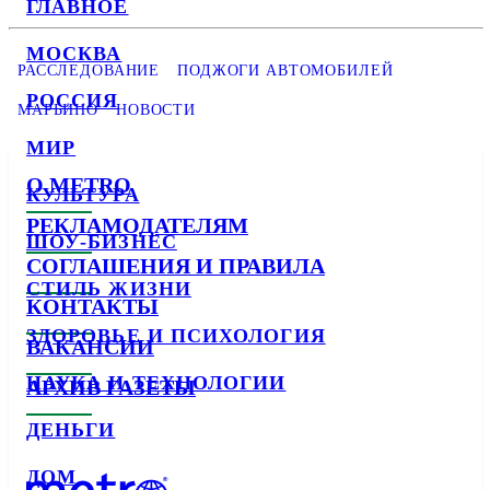
ГЛАВНОЕ
МОСКВА
РАССЛЕДОВАНИЕ
ПОДЖОГИ АВТОМОБИЛЕЙ
РОССИЯ
МАРЬИНО
НОВОСТИ
МИР
О METRO
КУЛЬТУРА
РЕКЛАМОДАТЕЛЯМ
ШОУ-БИЗНЕС
СОГЛАШЕНИЯ И ПРАВИЛА
СТИЛЬ ЖИЗНИ
КОНТАКТЫ
ЗДОРОВЬЕ И ПСИХОЛОГИЯ
ВАКАНСИИ
НАУКА И ТЕХНОЛОГИИ
АРХИВ ГАЗЕТЫ
ДЕНЬГИ
ДОМ