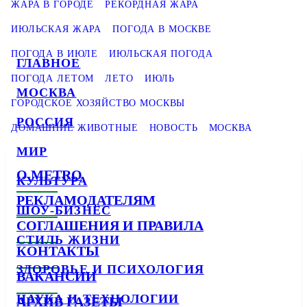
ЖАРА В ГОРОДЕ
РЕКОРДНАЯ ЖАРА
ИЮЛЬСКАЯ ЖАРА
ПОГОДА В МОСКВЕ
ПОГОДА В ИЮЛЕ
ИЮЛЬСКАЯ ПОГОДА
ГЛАВНОЕ
ПОГОДА ЛЕТОМ
ЛЕТО
ИЮЛЬ
МОСКВА
ГОРОДСКОЕ ХОЗЯЙСТВО МОСКВЫ
РОССИЯ
ДОМАШНИЕ ЖИВОТНЫЕ
НОВОСТЬ
МОСКВА
МИР
О METRO
КУЛЬТУРА
РЕКЛАМОДАТЕЛЯМ
ШОУ-БИЗНЕС
СОГЛАШЕНИЯ И ПРАВИЛА
СТИЛЬ ЖИЗНИ
КОНТАКТЫ
ЗДОРОВЬЕ И ПСИХОЛОГИЯ
ВАКАНСИИ
НАУКА И ТЕХНОЛОГИИ
АРХИВ ГАЗЕТЫ