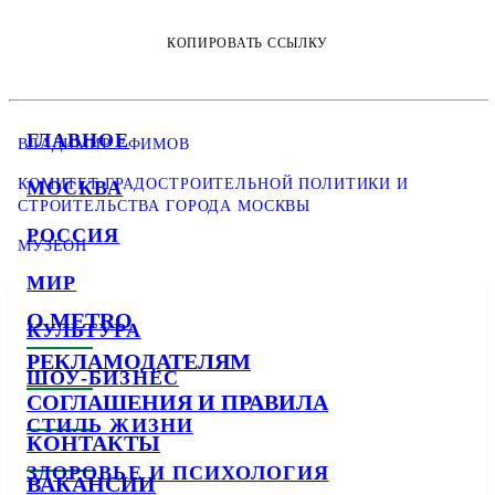
КОПИРОВАТЬ ССЫЛКУ
ГЛАВНОЕ
ВЛАДИМИР ЕФИМОВ
КОМИТЕТ ГРАДОСТРОИТЕЛЬНОЙ ПОЛИТИКИ И
МОСКВА
СТРОИТЕЛЬСТВА ГОРОДА МОСКВЫ
РОССИЯ
МУЗЕОН
МИР
О METRO
КУЛЬТУРА
РЕКЛАМОДАТЕЛЯМ
ШОУ-БИЗНЕС
СОГЛАШЕНИЯ И ПРАВИЛА
СТИЛЬ ЖИЗНИ
КОНТАКТЫ
ЗДОРОВЬЕ И ПСИХОЛОГИЯ
ВАКАНСИИ