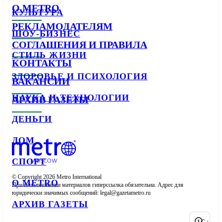
О METRO
КУЛЬТУРА
РЕКЛАМОДАТЕЛЯМ
ШОУ-БИЗНЕС
СОГЛАШЕНИЯ И ПРАВИЛА
СТИЛЬ ЖИЗНИ
КОНТАКТЫ
ЗДОРОВЬЕ И ПСИХОЛОГИЯ
ВАКАНСИИ
НАУКА И ТЕХНОЛОГИИ
АРХИВ ГАЗЕТЫ
ДЕНЬГИ
ДОМ
СПОРТ
© Copyright 2026 Metro International

О METRO
При использовании материалов гиперссылка обязательна. Адрес для 
юридически значимых сообщений: 
АРХИВ ГАЗЕТЫ