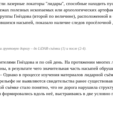
ли лазерные локаторы "лидары", способные находить пу
лежах полезных ископаемых или археологических артефа
руппы Гнёздова (второй по величине), расположенной в 
вшихся насыпей, показало наличие следов просёлочной 
и грунтовую дорогу – до LiDAR-съёмки (1) и после (2-4).
жителями Гнёздова и по сей день. На протяжении многих 
ны, в результате чего значительная часть насыпей обруш
. – Однако в процессе изучения материалов лидарной съё
рельефе не выявляются свидетельства ранее существова
ной съёмке стало понятно, что не дорога нарушила структ
я формировались вдоль неё, выстраиваясь в две условно