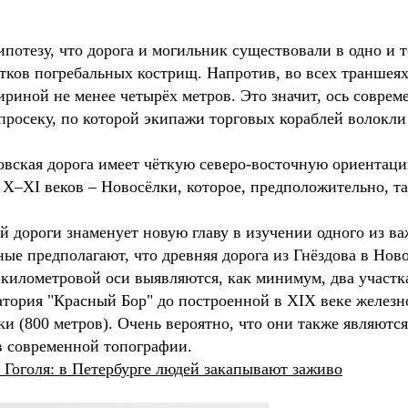
отезу, что дорога и могильник существовали в одно и 
атков погребальных кострищ. Напротив, во всех траншея
риной не менее четырёх метров. Это значит, ось совреме
просеку, по которой экипажи торговых кораблей волокл
довская дорога имеет чёткую северо-восточную ориентаци
 X–XI веков – Новосёлки, которое, предположительно, та
й дороги знаменует новую главу в изучении одного из 
ёные предполагают, что древняя дорога из Гнёздова в Но
икилометровой оси выявляются, как минимум, два участк
атория "Красный Бор" до построенной в XIX веке железн
и (800 метров). Очень вероятно, что они также являютс
в современной топографии.
Гоголя: в Петербурге людей закапывают заживо