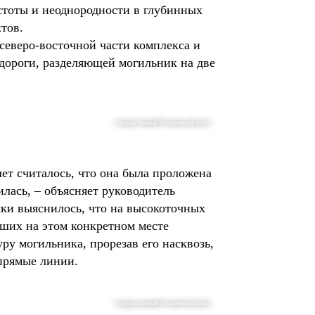
стоты и неоднородности в глубинных
ктов.
северо-восточной части комплекса и
дороги, разделяющей могильник на две
Государственный Исторический музей
лет считалось, что она была проложена
илась, – объясняет руководитель
мки выяснилось, что на высокоточных
вших на этом конкретном месте
уру могильника, прорезав его насквозь,
 прямые линии.
Государственный Исторический музей