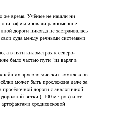
то же время. Учёные не нашли ни
х они зафиксировали равномерное
нной дороги никогда не застраивалась
и свои суда между речными системами
ю, а в пяти километрах к северо-
кже было частью пути "из варяг в
важнейших археологических комплексов
восёлки может быть прослежена даже за
а просёлочной дороги с аналогичной
одорожной ветки (1100 метров) и от
я артефактами средневековой