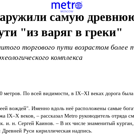
наружили самую древнюю
ути "из варяг в греки"
итого торгового пути возрастом более 
хеологического комплекса
0 метров. По всей видимости, в IX–XI веках дорога была
леей вождей". Именно вдоль неё расположены самые бога
жа IX–X веков, – рассказал Metro руководитель отряда 
к. и. н. Сергей Каинов. – В их числе знаменитый курган,
 Древней Руси кириллическая надпись.