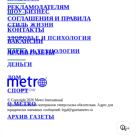
РЕКЛАМОДАТЕЛЯМ
ШОУ-БИЗНЕС
СОГЛАШЕНИЯ И ПРАВИЛА
СТИЛЬ ЖИЗНИ
КОНТАКТЫ
ЗДОРОВЬЕ И ПСИХОЛОГИЯ
ВАКАНСИИ
НАУКА И ТЕХНОЛОГИИ
АРХИВ ГАЗЕТЫ
ДЕНЬГИ
ДОМ
СПОРТ
© Copyright 2026 Metro International

О METRO
При использовании материалов гиперссылка обязательна. Адрес для 
юридически значимых сообщений: 
АРХИВ ГАЗЕТЫ
16+