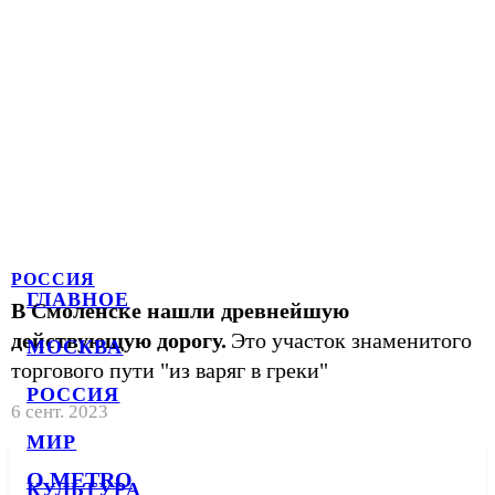
РОССИЯ
ГЛАВНОЕ
В Смоленске нашли древнейшую
действующую дорогу.
Это участок знаменитого
МОСКВА
торгового пути "из варяг в греки"
РОССИЯ
6 сент. 2023
МИР
О METRO
КУЛЬТУРА