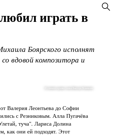
 любил играть в
 Михаила Боярского исполнят
 со вдовой композитора и
Из личного архива семьи Виктора Резникова
 от Валерия Леонтьева до Софии
мились с Резниковым. Алла Пугачёва
"Улетай, туча". Лариса Долина
м, как они ей подходят. Этот