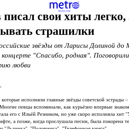
 писал свои хиты легко,
азывать страшилки
 российские звёзды от Ларисы Долиной до
 концерте "Спасибо, родная". Поговорили
рию любви
н.
 которые исполняли главные звёзды советской эстрады –
 Многие певцы вспоминали, как курьёзно впервые знако
утала его с Ильёй Резником, но уже скоро исполняла хит 
фте, а позже, когда прослушала песни, была покорена те
 "Льдинка", "Половинка", "Телефонная книга"...