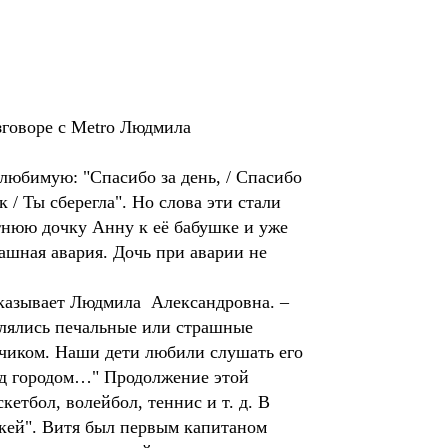
азговоре с Metro Людмила
 любимую: "Спасибо за день, / Спасибо
к / Ты сберегла". Но слова эти стали
тнюю дочку Анну к её бабушке и уже
рашная авария. Дочь при аварии не
ссказывает Людмила Александровна. –
влялись печальные или страшные
зчиком. Наши дети любили слушать его
над городом…" Продолжение этой
етбол, волейбол, теннис и т. д. В
ккей". Витя был первым капитаном