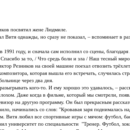
иков посвятил жене Людмиле.
зал Витя однажды, но сразу не показал, – вспоминает в р
 1991 году, и сначала сам исполнил со сцены, благодаря
/ Спасибо за то, / Что средь боли и зла / Наш тесный миро
иктор Резников на своей машине поехал отвозить трёхле
 композитора, которая вышла его встречать, случилась ст
больнице через два дня.
разыгрывать кого-то. И ему хорошо это удавалось, – ра
плохом. Даже когда в фильме, который мы смотрели, поя
евизор на другую программу. Он был прекрасным расска
вило, начинались со слов: "Кровавая заря поднималась 
. Витя любил все спортивные игры с мячом: футбол, баск
нчил университет по специальности "Тренер. Футбол, хо