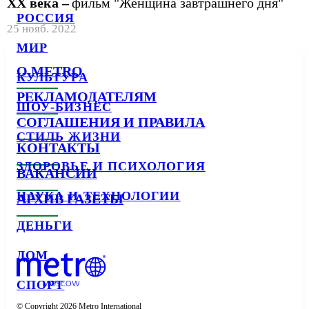
XX века –
фильм "Женщина завтрашнего дня"
РОССИЯ
25 нояб. 2022
МИР
О METRO
КУЛЬТУРА
РЕКЛАМОДАТЕЛЯМ
ШОУ-БИЗНЕС
СОГЛАШЕНИЯ И ПРАВИЛА
СТИЛЬ ЖИЗНИ
КОНТАКТЫ
ЗДОРОВЬЕ И ПСИХОЛОГИЯ
ВАКАНСИИ
НАУКА И ТЕХНОЛОГИИ
АРХИВ ГАЗЕТЫ
ДЕНЬГИ
ДОМ
СПОРТ
© Copyright 2026 Metro International
