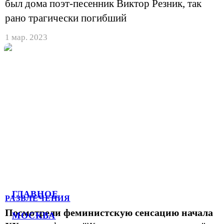
был дома поэт-песенник Виктор Резник, так
рано трагически погибший
1 мар. 2023
ГЛАВНОЕ
РАЗВЛЕЧЕНИЯ
Посмотрели феминистскую сенсацию начала
МОСКВА