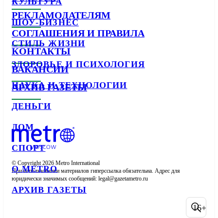
КУЛЬТУРА
РЕКЛАМОДАТЕЛЯМ
ШОУ-БИЗНЕС
СОГЛАШЕНИЯ И ПРАВИЛА
СТИЛЬ ЖИЗНИ
КОНТАКТЫ
ЗДОРОВЬЕ И ПСИХОЛОГИЯ
ВАКАНСИИ
НАУКА И ТЕХНОЛОГИИ
АРХИВ ГАЗЕТЫ
ДЕНЬГИ
ДОМ
СПОРТ
© Copyright 2026 Metro International

О METRO
При использовании материалов гиперссылка обязательна. Адрес для 
юридически значимых сообщений: 
АРХИВ ГАЗЕТЫ
16+