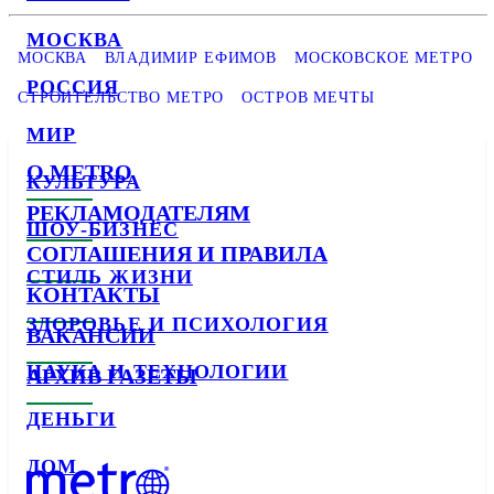
МОСКВА
МОСКВА
ВЛАДИМИР ЕФИМОВ
МОСКОВСКОЕ МЕТРО
РОССИЯ
СТРОИТЕЛЬСТВО МЕТРО
ОСТРОВ МЕЧТЫ
МИР
О METRO
КУЛЬТУРА
РЕКЛАМОДАТЕЛЯМ
ШОУ-БИЗНЕС
СОГЛАШЕНИЯ И ПРАВИЛА
СТИЛЬ ЖИЗНИ
КОНТАКТЫ
ЗДОРОВЬЕ И ПСИХОЛОГИЯ
ВАКАНСИИ
НАУКА И ТЕХНОЛОГИИ
АРХИВ ГАЗЕТЫ
ДЕНЬГИ
ДОМ