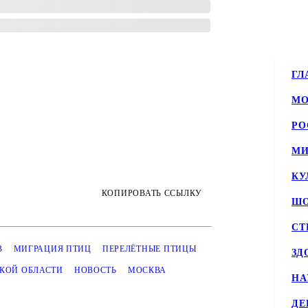
ГЛ
МО
РО
МИ
КУ
КОПИРОВАТЬ ССЫЛКУ
ШО
СТ
В
МИГРАЦИЯ ПТИЦ
ПЕРЕЛЁТНЫЕ ПТИЦЫ
ЗД
КОЙ ОБЛАСТИ
НОВОСТЬ
МОСКВА
НА
ДЕ