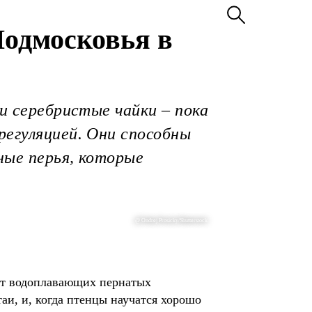
Подмосковья в
 и серебристые чайки – пока
регуляцией. Они способны
ные перья, которые
@ Ondrej Prosicky/Shutterstock
.
ает водоплавающих пернатых
аи, и, когда птенцы научатся хорошо