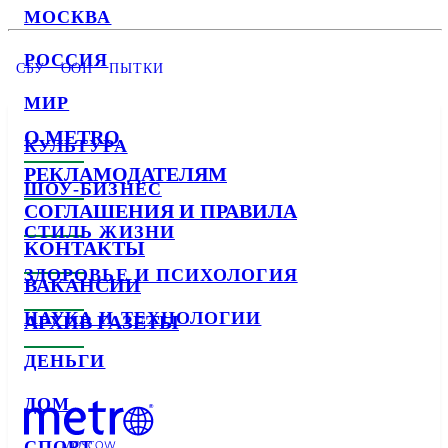
МОСКВА
РОССИЯ
СБУ
ООН
ПЫТКИ
МИР
О METRO
КУЛЬТУРА
РЕКЛАМОДАТЕЛЯМ
ШОУ-БИЗНЕС
СОГЛАШЕНИЯ И ПРАВИЛА
СТИЛЬ ЖИЗНИ
КОНТАКТЫ
ЗДОРОВЬЕ И ПСИХОЛОГИЯ
ВАКАНСИИ
НАУКА И ТЕХНОЛОГИИ
АРХИВ ГАЗЕТЫ
ДЕНЬГИ
ДОМ
СПОРТ