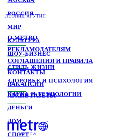
МОСКВА
РОССИЯ
ЛЕОНИД АГУТИН
МИР
О METRO
КУЛЬТУРА
РЕКЛАМОДАТЕЛЯМ
ШОУ-БИЗНЕС
СОГЛАШЕНИЯ И ПРАВИЛА
СТИЛЬ ЖИЗНИ
КОНТАКТЫ
ЗДОРОВЬЕ И ПСИХОЛОГИЯ
ВАКАНСИИ
НАУКА И ТЕХНОЛОГИИ
АРХИВ ГАЗЕТЫ
ДЕНЬГИ
ДОМ
СПОРТ