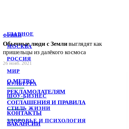
ГЛАВНОЕ
ФРИКИ
Обычные люди с Земли
выглядят как
МОСКВА
пришельцы из далёкого космоса
РОССИЯ
26 нояб. 2021
МИР
О METRO
КУЛЬТУРА
РЕКЛАМОДАТЕЛЯМ
ШОУ-БИЗНЕС
СОГЛАШЕНИЯ И ПРАВИЛА
СТИЛЬ ЖИЗНИ
КОНТАКТЫ
ЗДОРОВЬЕ И ПСИХОЛОГИЯ
ВАКАНСИИ