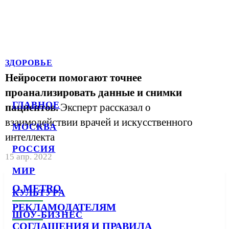
ЗДОРОВЬЕ
Нейросети помогают точнее
проанализировать данные и снимки
ГЛАВНОЕ
пациентов.
Эксперт рассказал о
взаимодействии врачей и искусственного
МОСКВА
интеллекта
РОССИЯ
15 апр. 2022
МИР
О METRO
КУЛЬТУРА
РЕКЛАМОДАТЕЛЯМ
ШОУ-БИЗНЕС
СОГЛАШЕНИЯ И ПРАВИЛА