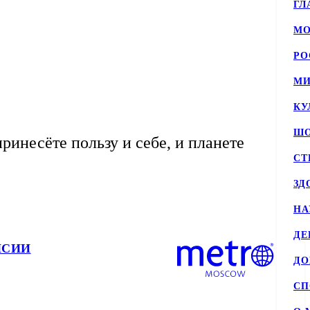
ГЛ
МО
РО
МИ
КУ
ШО
ринесёте пользу и себе, и планете
СТ
ЗД
НА
ДЕ
НСИИ
Д
СП