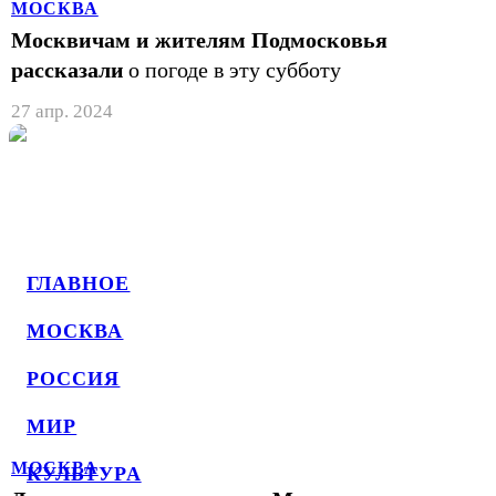
МОСКВА
Москвичам и жителям Подмосковья
рассказали
о погоде в эту субботу
27 апр. 2024
ГЛАВНОЕ
МОСКВА
РОССИЯ
МИР
МОСКВА
КУЛЬТУРА