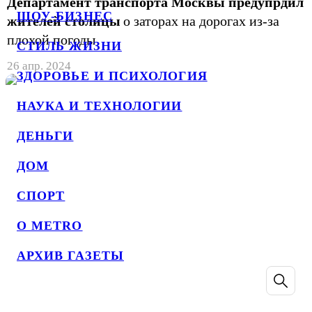
Департамент транспорта Москвы предупрдил
ШОУ-БИЗНЕС
жителей столицы
о заторах на дорогах из-за
плохой погоды
СТИЛЬ ЖИЗНИ
26 апр. 2024
ЗДОРОВЬЕ И ПСИХОЛОГИЯ
НАУКА И ТЕХНОЛОГИИ
ДЕНЬГИ
ДОМ
СПОРТ
О METRO
АРХИВ ГАЗЕТЫ