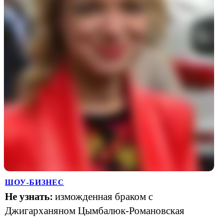
ШОУ-БИЗНЕС
Не узнать:
изможденная браком с
Джигарханяном Цымбалюк-Романовская