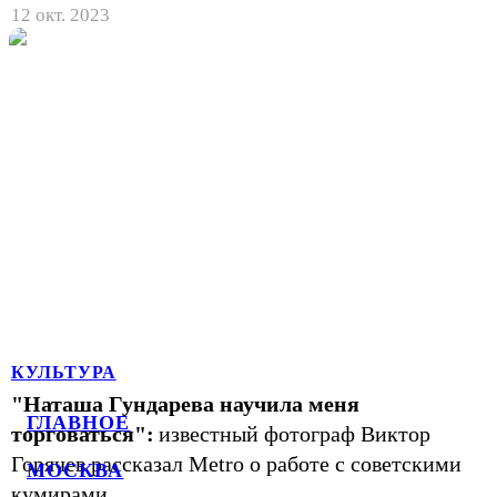
12 окт. 2023
КУЛЬТУРА
"Наташа Гундарева научила меня
ГЛАВНОЕ
торговаться":
известный фотограф Виктор
Горячев рассказал Metro о работе с советскими
МОСКВА
кумирами