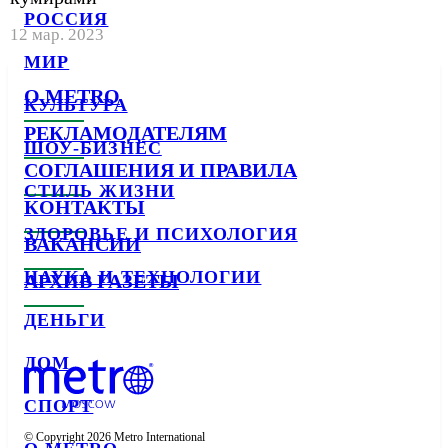
РОССИЯ
12 мар. 2023
МИР
О METRO
КУЛЬТУРА
РЕКЛАМОДАТЕЛЯМ
ШОУ-БИЗНЕС
СОГЛАШЕНИЯ И ПРАВИЛА
СТИЛЬ ЖИЗНИ
КОНТАКТЫ
ЗДОРОВЬЕ И ПСИХОЛОГИЯ
ВАКАНСИИ
НАУКА И ТЕХНОЛОГИИ
АРХИВ ГАЗЕТЫ
ДЕНЬГИ
ДОМ
СПОРТ
© Copyright 2026 Metro International
